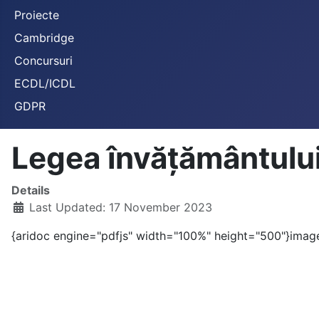
Proiecte
Cambridge
Concursuri
ECDL/ICDL
GDPR
Legea învățământulu
Details
Last Updated: 17 November 2023
{aridoc engine="pdfjs" width="100%" height="500"}imag