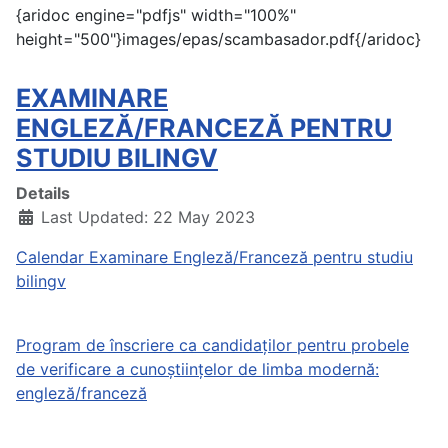
{aridoc engine="pdfjs" width="100%"
height="500"}images/epas/scambasador.pdf{/aridoc}
EXAMINARE
ENGLEZĂ/FRANCEZĂ PENTRU
STUDIU BILINGV
Details
Last Updated: 22 May 2023
Calendar Examinare Engleză/Franceză pentru studiu
bilingv
Program de înscriere ca candidaților pentru probele
de verificare a cunoștiințelor de limba modernă:
engleză/franceză