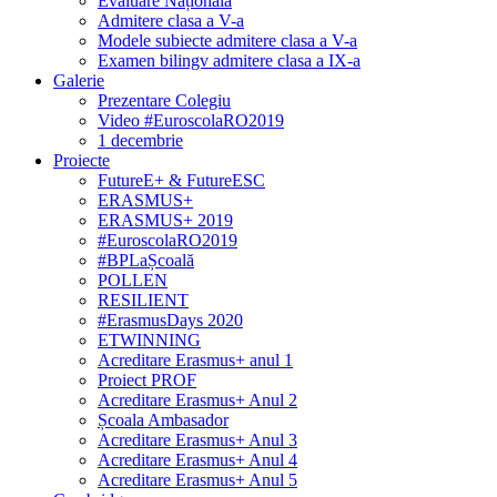
Evaluare Națională
Admitere clasa a V-a
Modele subiecte admitere clasa a V-a
Examen bilingv admitere clasa a IX-a
Galerie
Prezentare Colegiu
Video #EuroscolaRO2019
1 decembrie
Proiecte
FutureE+ & FutureESC
ERASMUS+
ERASMUS+ 2019
#EuroscolaRO2019
#BPLaȘcoală
POLLEN
RESILIENT
#ErasmusDays 2020
ETWINNING
Acreditare Erasmus+ anul 1
Proiect PROF
Acreditare Erasmus+ Anul 2
Școala Ambasador
Acreditare Erasmus+ Anul 3
Acreditare Erasmus+ Anul 4
Acreditare Erasmus+ Anul 5