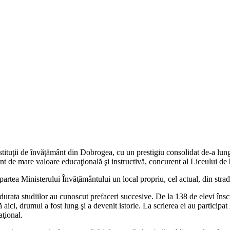
ituţii de învăţământ din Dobrogea, cu un prestigiu consolidat de-a lungu
t de mare valoare educaţională şi instructivă, concurent al Liceului de 
rtea Ministerului Învăţământului un local propriu, cel actual, din strada
 durata studiilor au cunoscut prefaceri succesive. De la 138 de elevi înscr
 aici, drumul a fost lung şi a devenit istorie. La scrierea ei au participa
aţional.