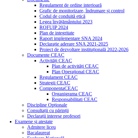
Regulament de ordine interioară
Grafic de monitorizare, îndrumare și control
Codul de conduită etică
Legea învățământului 2023
ROFUIP 2024
Plan de integritate
Raport implementare SNA 2024
Declarație aderare SNA 2021-2025
Proiect de dezvoltare instituțională 2022-2026
Documente CEAC
Activități CEAC
Plan de activități CEAC
Plan Operațional CEAC
Regulament CEAC
Strategii CEAC
ComponentaCEAC
Organigrama CEAC
Responsabilitati CEAC
Discipline Opționale
Consultații cu părinții
Declarații interese profesori
Examene și atestate
Admitere liceu
Bacalaureat