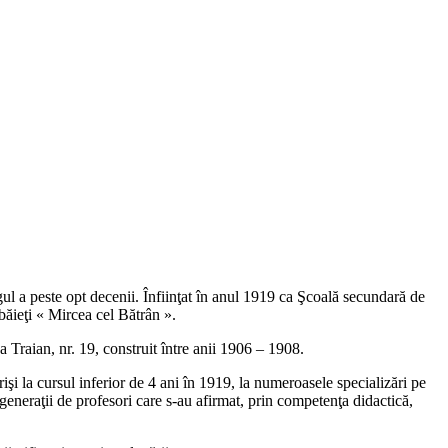
l a peste opt decenii. Înfiinţat în anul 1919 ca Şcoală secundară de
băieţi « Mircea cel Bătrân ».
 Traian, nr. 19, construit între anii 1906 – 1908.
işi la cursul inferior de 4 ani în 1919, la numeroasele specializări pe
t generaţii de profesori care s-au afirmat, prin competenţa didactică,