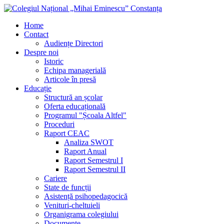
Home
Contact
Audiențe Directori
Despre noi
Istoric
Echipa managerială
Articole în presă
Educație
Structură an școlar
Oferta educațională
Programul "Școala Altfel"
Proceduri
Raport CEAC
Analiza SWOT
Raport Anual
Raport Semestrul I
Raport Semestrul II
Cariere
State de funcții
Asistență psihopedagocică
Venituri-cheltuieli
Organigrama colegiului
Documente