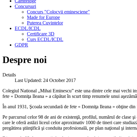
Cambridge
Concursuri
Concurs "Colocvii eminesciene"
Made for Europe
Puterea Cuvintelor
ECDL/ICDL
Certificare 3D
Curs ECDL/ICDL
GDPR
Despre noi
Details
Last Updated: 24 October 2017
Colegiul National „Mihai Eminescu” este una dintre cele mai vechi inst
fete « Domniţa Ileana » a căpătat în scurt timp renumele unui aşezămân
În anul 1931, Şcoala secundară de fete « Domniţa Ileana » obţine din pa
Pe parcursul celor 98 de ani de existenţă, profilul, numărul de clase şi
care le oferă astăzi liceul celor aproximativ 1000 de tineri care studiază
pregătirea ştiinţifică şi conduita profesională, pe plan naţional şi intern