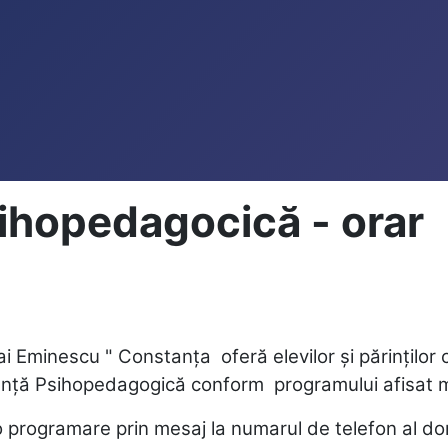
ihopedagocică - orar
 Eminescu " Constanța oferă elevilor și părinților c
tență Psihopedagogică conform programului afisat ma
o programare prin mesaj la numarul de telefon al 