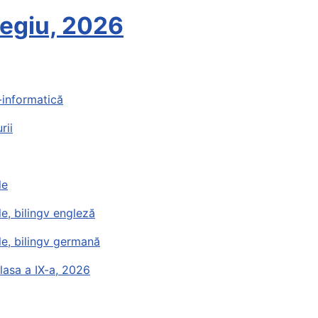
legiu, 2026
-informatică
rii
le
le, bilingv engleză
ale, bilingv germană
lasa a IX-a, 2026