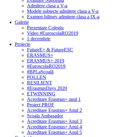
Evaluare Națională
Admitere clasa a V-a
Modele subiecte admitere clasa a V-a
Examen bilingv admitere clasa a IX-a
Galerie
Prezentare Colegiu
Video #EuroscolaRO2019
1 decembrie
Proiecte
FutureE+ & FutureESC
ERASMUS+
ERASMUS+ 2019
#EuroscolaRO2019
#BPLaȘcoală
POLLEN
RESILIENT
#ErasmusDays 2020
ETWINNING
Acreditare Erasmus+ anul 1
Proiect PROF
Acreditare Erasmus+ Anul 2
Școala Ambasador
Acreditare Erasmus+ Anul 3
Acreditare Erasmus+ Anul 4
Acreditare Erasmus+ Anul 5