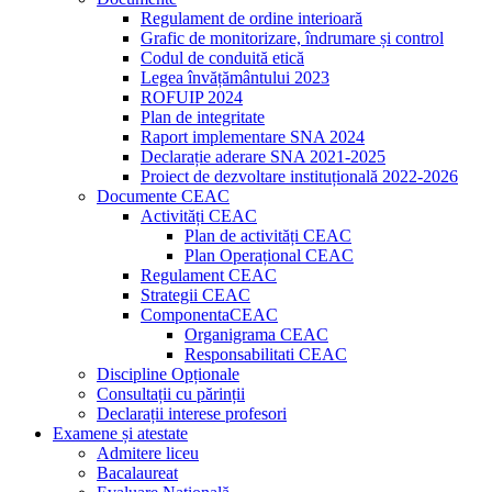
Regulament de ordine interioară
Grafic de monitorizare, îndrumare și control
Codul de conduită etică
Legea învățământului 2023
ROFUIP 2024
Plan de integritate
Raport implementare SNA 2024
Declarație aderare SNA 2021-2025
Proiect de dezvoltare instituțională 2022-2026
Documente CEAC
Activități CEAC
Plan de activități CEAC
Plan Operațional CEAC
Regulament CEAC
Strategii CEAC
ComponentaCEAC
Organigrama CEAC
Responsabilitati CEAC
Discipline Opționale
Consultații cu părinții
Declarații interese profesori
Examene și atestate
Admitere liceu
Bacalaureat