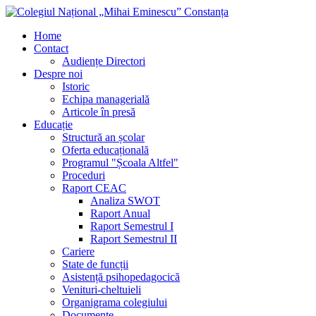
Home
Contact
Audiențe Directori
Despre noi
Istoric
Echipa managerială
Articole în presă
Educație
Structură an școlar
Oferta educațională
Programul "Școala Altfel"
Proceduri
Raport CEAC
Analiza SWOT
Raport Anual
Raport Semestrul I
Raport Semestrul II
Cariere
State de funcții
Asistență psihopedagocică
Venituri-cheltuieli
Organigrama colegiului
Documente