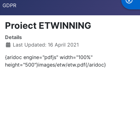
GDPR
Proiect ETWINNING
Details
Last Updated: 16 April 2021
{aridoc engine="pdfjs" width="100%"
height="500"}images/etw/etw.pdf{/aridoc}