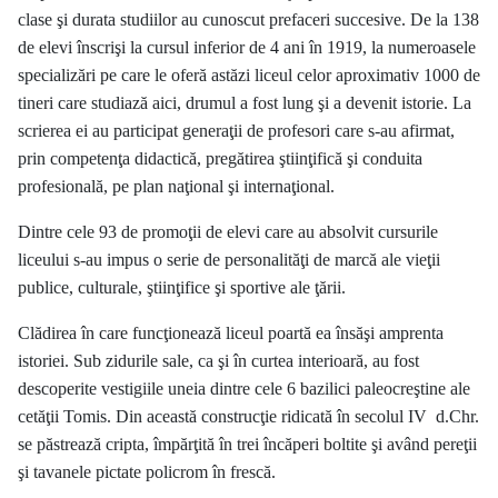
clase şi durata studiilor au cunoscut prefaceri succesive. De la 138
de elevi înscrişi la cursul inferior de 4 ani în 1919, la numeroasele
specializări pe care le oferă astăzi liceul celor aproximativ 1000 de
tineri care studiază aici, drumul a fost lung şi a devenit istorie. La
scrierea ei au participat generaţii de profesori care s-au afirmat,
prin competenţa didactică, pregătirea ştiinţifică şi conduita
profesională, pe plan naţional şi internaţional.
Dintre cele 93 de promoţii de elevi care au absolvit cursurile
liceului s-au impus o serie de personalităţi de marcă ale vieţii
publice, culturale, ştiinţifice şi sportive ale ţării.
Clădirea în care funcţionează liceul poartă ea însăşi amprenta
istoriei. Sub zidurile sale, ca şi în curtea interioară, au fost
descoperite vestigiile uneia dintre cele 6 bazilici paleocreştine ale
cetăţii Tomis. Din această construcţie ridicată în secolul IV d.Chr.
se păstrează cripta, împărţită în trei încăperi boltite şi având pereţii
şi tavanele pictate policrom în frescă.