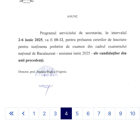
1
2
3
4
5
6
7
8
9
10
Page 4 of 21