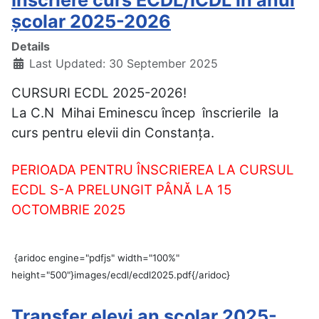
Înscriere curs ECDL/ICDL în anul
școlar 2025-2026
Details
Last Updated: 30 September 2025
CURSURI ECDL 2025-2026!
La C.N Mihai Eminescu încep înscrierile la
curs pentru elevii din Constanța.
PERIOADA PENTRU ÎNSCRIEREA LA CURSUL
ECDL S-A PRELUNGIT PÂNĂ LA 15
OCTOMBRIE 2025
{aridoc engine="pdfjs" width="100%"
height="500"}images/ecdl/ecdl2025.pdf{/aridoc}
Transfer elevi an școlar 2025-