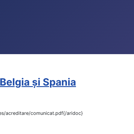
elgia și Spania
s/acreditare/comunicat.pdf{/aridoc}