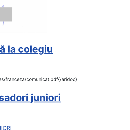
 la colegiu
es/franceza/comunicat.pdf{/aridoc}
adori juniori
IORI